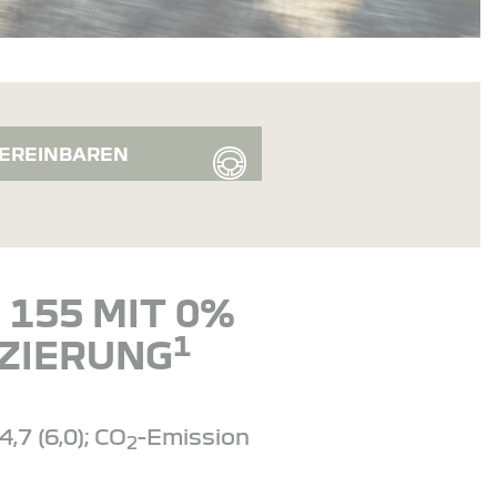
EREINBAREN
155 MIT 0%
1
ZIERUNG
,7 (6,0); CO
-Emission
2