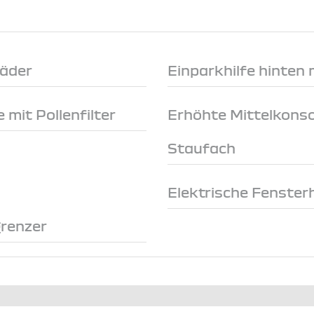
räder
Einparkhilfe hinten
 mit Pollenfilter
Erhöhte Mittelkonso
Staufach
Elektrische Fenster
renzer