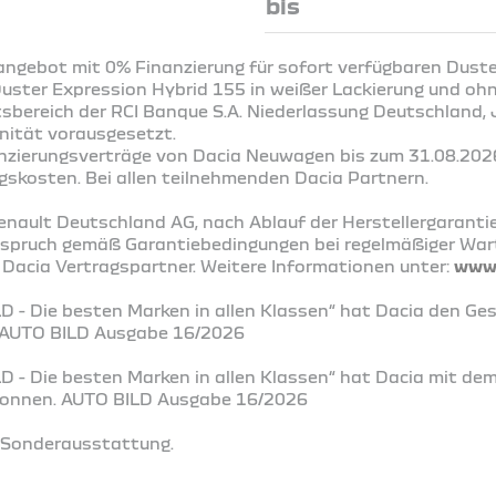
bis
ngebot mit 0% Finanzierung für sofort verfügbaren Duste
Duster Expression Hybrid 155 in weißer Lackierung und oh
ftsbereich der RCI Banque S.A. Niederlassung Deutschland
nität vorausgesetzt.
nanzierungsverträge von Dacia Neuwagen bis zum 31.08.202
gskosten. Bei allen teilnehmenden Dacia Partnern.
enault Deutschland AG, nach Ablauf der Herstellergaranti
nspruch gemäß Garantiebedingungen bei regelmäßiger Wa
 Dacia Vertragspartner. Weitere Informationen unter:
www.
D - Die besten Marken in allen Klassen“ hat Dacia den Ge
. AUTO BILD Ausgabe 16/2026
LD - Die besten Marken in allen Klassen“ hat Dacia mit de
ewonnen. AUTO BILD Ausgabe 16/2026
t Sonderausstattung.