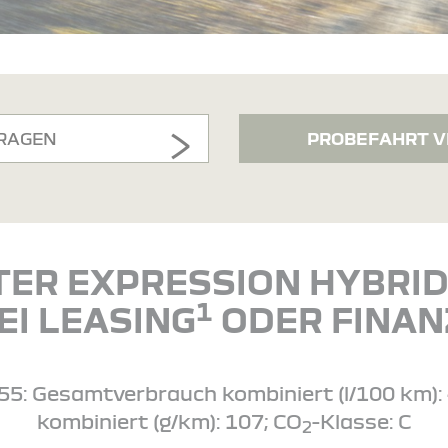
RAGEN
PROBEFAHRT V
TER EXPRESSION HYBRID 
1
EI LEASING
ODER FINAN
5: Gesamtverbrauch kombiniert (l/100 km): 4
kombiniert (g/km): 107; CO
-Klasse: C
2