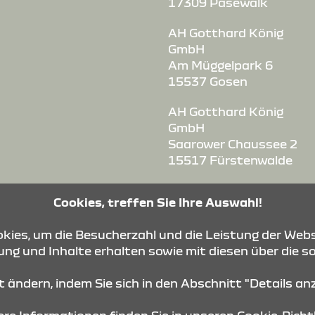
17309 Pasewalk
AH Gotthard König
GmbH
Am Müggelpark 6
15537 Gosen
AH Gotthard König
GmbH
Saarower Chaussee 2
15517 Fürstenwalde
AH Gotthard König
Cookies, treffen Sie Ihre Auswahl!
GmbH
Ludwig-Erhard-Straße
ies, um die Besucherzahl und die Leistung der Webs
1-3
ng und Inhalte erhalten sowie mit diesen über die s
03238 Finsterwalde-
Massen
it ändern, indem Sie sich in den Abschnitt "Details a