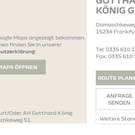
GOTTH
KÖNIG 
Damaschkeweg
15234 Frankfu
 Google Maps angezeigt bekommen.
en finden Sie in unserer
Tel: 0335 610 
utzerklärung
.
Fax: 0335 610 
MAPS ÖFFNEN
ROUTE PLAN
ANFRAGE
SENDEN
urt/Oder. AH Gotthard König
schkeweg 51.